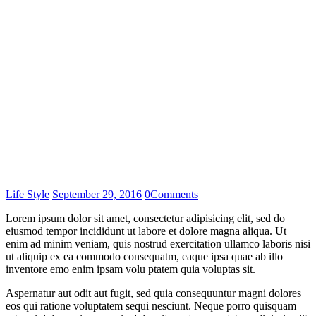
Life Style
September 29, 2016
0
Comments
Lorem ipsum dolor sit amet, consectetur adipisicing elit, sed do
eiusmod tempor incididunt ut labore et dolore magna aliqua. Ut
enim ad minim veniam, quis nostrud exercitation ullamco laboris nisi
ut aliquip ex ea commodo consequatm, eaque ipsa quae ab illo
inventore emo enim ipsam volu ptatem quia voluptas sit.
Aspernatur aut odit aut fugit, sed quia consequuntur magni dolores
eos qui ratione voluptatem sequi nesciunt. Neque porro quisquam