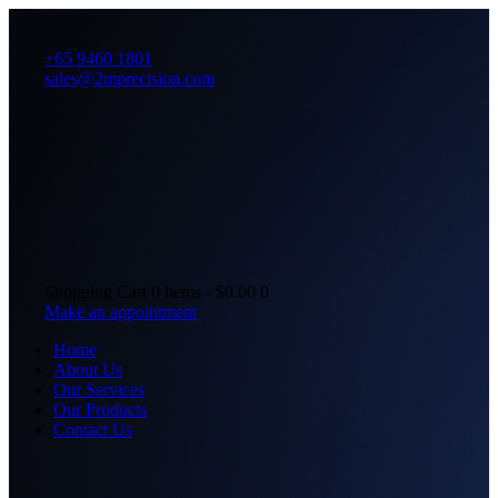
+65 9460 1801
sales@2mprecision.com
Shopping Cart
0 items
-
$0.00
0
Make an appointment
Home
About Us
Our Services
Our Products
Contact Us