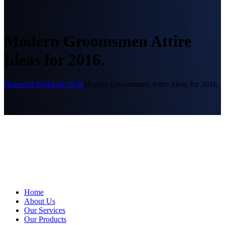
Modern Groomsmen Attire
Ideas for 2016.
Home
All Posts
Life Style
Modern Groomsmen Attire Ideas for 2016.
Home
About Us
Our Services
Our Products