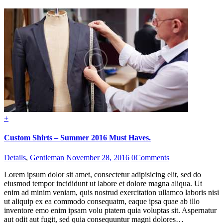
+
Custom Shirts – Summer 2016 Must Haves.
Details
,
Gentleman
November 28, 2016
0
Comments
Lorem ipsum dolor sit amet, consectetur adipisicing elit, sed do
eiusmod tempor incididunt ut labore et dolore magna aliqua. Ut
enim ad minim veniam, quis nostrud exercitation ullamco laboris nisi
ut aliquip ex ea commodo consequatm, eaque ipsa quae ab illo
inventore emo enim ipsam volu ptatem quia voluptas sit. Aspernatur
aut odit aut fugit, sed quia consequuntur magni dolores…