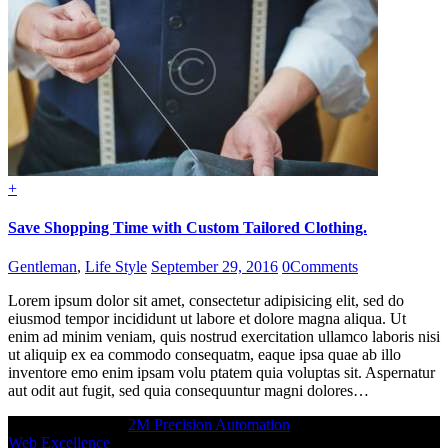
+
Save Shopping Time with Custom Tailored Clothing.
Gentleman
,
Life Style
September 29, 2016
0
Comments
Lorem ipsum dolor sit amet, consectetur adipisicing elit, sed do
eiusmod tempor incididunt ut labore et dolore magna aliqua. Ut
enim ad minim veniam, quis nostrud exercitation ullamco laboris nisi
ut aliquip ex ea commodo consequatm, eaque ipsa quae ab illo
inventore emo enim ipsam volu ptatem quia voluptas sit. Aspernatur
aut odit aut fugit, sed quia consequuntur magni dolores…
Copyright © 2026
2M Precision Automation
All rights reserved
Web Excellence
by Verz