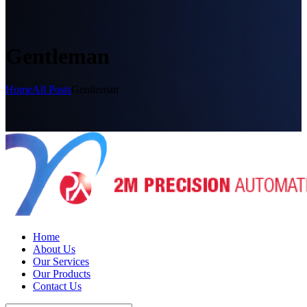
Gentleman
Home
All Posts
Gentleman
Home
About Us
Our Services
Our Products
Contact Us