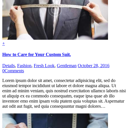
+
How to Care for Your Custom Suit.
Details
,
Fashion
,
Fresh Look
,
Gentleman
October 28, 2016
0
Comments
Lorem ipsum dolor sit amet, consectetur adipisicing elit, sed do
eiusmod tempor incididunt ut labore et dolore magna aliqua. Ut
enim ad minim veniam, quis nostrud exercitation ullamco laboris nisi
ut aliquip ex ea commodo consequatm, eaque ipsa quae ab illo
inventore emo enim ipsam volu ptatem quia voluptas sit. Aspernatur
aut odit aut fugit, sed quia consequuntur magni dolores…