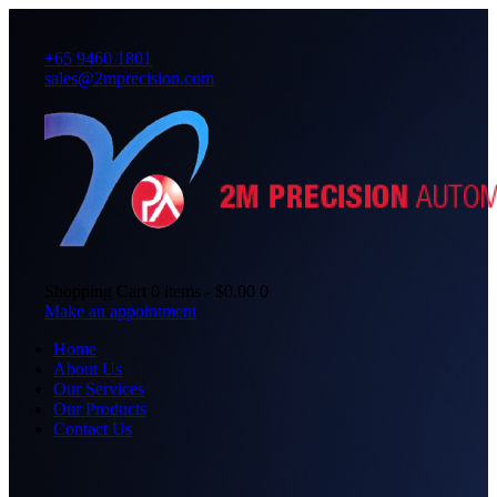
+65 9460 1801
sales@2mprecision.com
Shopping Cart
0 items
-
$0.00
0
Make an appointment
Home
About Us
Our Services
Our Products
Contact Us