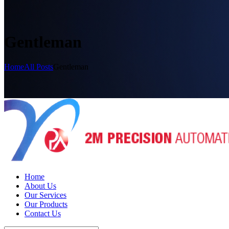
Gentleman
Home
All Posts
Gentleman
Home
About Us
Our Services
Our Products
Contact Us