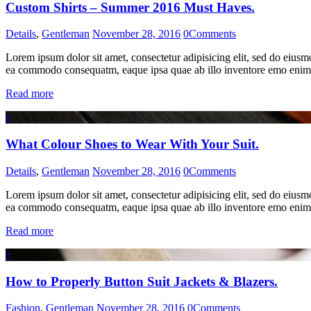
Custom Shirts – Summer 2016 Must Haves.
Details
,
Gentleman
November 28, 2016
0
Comments
Lorem ipsum dolor sit amet, consectetur adipisicing elit, sed do eiusm
ea commodo consequatm, eaque ipsa quae ab illo inventore emo enim i
Read more
+
What Colour Shoes to Wear With Your Suit.
Details
,
Gentleman
November 28, 2016
0
Comments
Lorem ipsum dolor sit amet, consectetur adipisicing elit, sed do eiusm
ea commodo consequatm, eaque ipsa quae ab illo inventore emo enim i
Read more
+
How to Properly Button Suit Jackets & Blazers.
Fashion
,
Gentleman
November 28, 2016
0
Comments