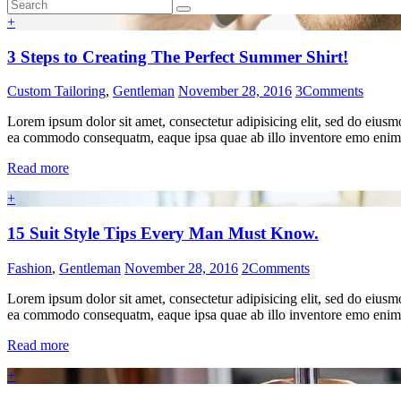
+
3 Steps to Creating The Perfect Summer Shirt!
Custom Tailoring
,
Gentleman
November 28, 2016
3
Comments
Lorem ipsum dolor sit amet, consectetur adipisicing elit, sed do eiusm
ea commodo consequatm, eaque ipsa quae ab illo inventore emo enim i
Read more
+
15 Suit Style Tips Every Man Must Know.
Fashion
,
Gentleman
November 28, 2016
2
Comments
Lorem ipsum dolor sit amet, consectetur adipisicing elit, sed do eiusm
ea commodo consequatm, eaque ipsa quae ab illo inventore emo enim i
Read more
+