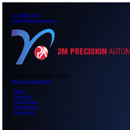
+65 9460 1801
sales@2mprecision.com
Shopping Cart
0 items
-
$0.00
0
Make an appointment
Home
About Us
Our Services
Our Products
Contact Us